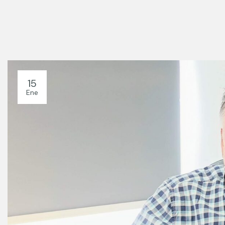
15
Ene